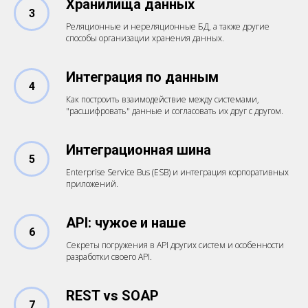
Хранилища данных
3
Реляционные и нереляционные БД, а также другие
способы организации хранения данных.
Интеграция по данным
4
Как построить взаимодействие между системами,
"расшифровать" данные и согласовать их друг с другом.
Интеграционная шина
5
Enterprise Service Bus (ESB) и интеграция корпоративных
приложений.
API: чужое и наше
6
Секреты погружения в API других систем и особенности
разработки своего API.
REST vs SOAP
7